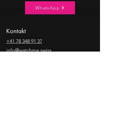
WhatsApp
Kontakt
+41 78 348 91 37
info@watchme.swiss
Grabenhofstrasse 6
6010 Kriens
Legal
AGB
Impressum
Social
Instagram
TikTok